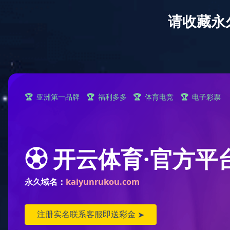
首页
走进必赢(中国)biyin
网页版
首页
/
产品展示
/ 必赢(中国)biying·官方网页版取暖炉系列
公司简介
经营理念
发展历程
荣誉证书
安全特性
产品展示
必赢
必赢(中国)biying·官方网页版便携气瓶
系列
必赢(中国)biying·官方网页版便携炉系
列