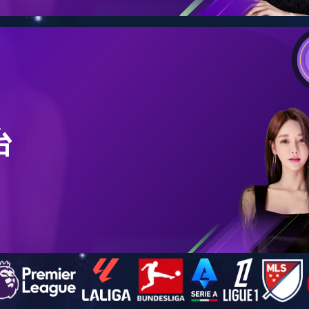
ZLL-1(YPB-2.7kW-BXL-1)
ZB-29S(YPB-3.3-BXL-2)
：珠光粉红色
颜色：砂纹黑/珍珠白
量：2.7kW(2,300kcal/h)
最大发热量：3.3kw(2,800kcal/h)
規格：6台/箱
包装規格：8台/箱
寸：323*275*122mm
炉体尺寸：338*272*87mm