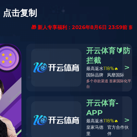
经销商登陆
Link to
中国)biying·官方网页
咨询
版
列
イワタニカセットフーシリーズ