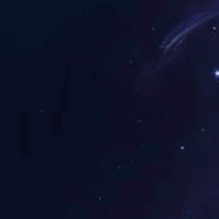
颜色
最大发热
包装
炉体尺
颜色
最大发