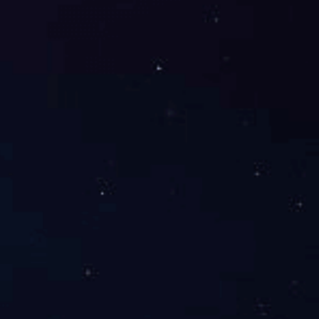
具(珠
必赢(中国)biying·官方网页版气具(珠
海)有限公司 武汉分公司
6号东
地 址：武汉市江汉区泛海国际SOHO
城3栋1908室
电 话：027-85448830
邮政编码：430023
)biying·官
必赢(中国)biying·官
微信公众号
方网页版旗舰店(天猫)