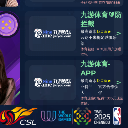
ZA-41（YPB-4.1-BXL-2）
颜色：茶色
最大发热量：4.1kW(3,500kcal/h)
包装規格：8台/箱
炉体尺寸：334*301*95mm