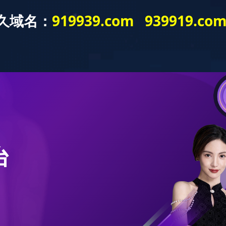
g·官方
产品展示
人才招聘
必赢(
必赢(中国)biying·官方网页版
必赢(中国)biying·官方网页版
必赢(中国)biying·官方网页版
必赢(中国)biying·官方网页版
必赢(中国)biying·官方网页版
必赢(中国)biying·官方网页版
必赢(中国)biying·官方网页版
便携气瓶系列
便携炉系列
煎炒/烧烤炉系列
户外炉系列
取暖炉系列
FORE WINDS系列
其他产品
(中国)biying·官方网页版便携炉系