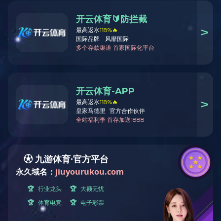
的自然环境中，100%由日本投资的独资企业，是便携
炉和便携气瓶配套生产的专业厂家。自1969年日本必
赢(中国)biying·官方网页版产业株式会社成功研发出第
一台便携炉以来，将便携气瓶作为燃料的饮食文化事
业不断发展壮大。在中国珠海，我们引进了先进的自
动化生产设备，采用一体化的企业运营方式，不断加
大研发投入，增强自主创新能力，获得多项专利，并
于2017年11月获得广东省“高新技术企业”认证，持续
为客户提供更安全、更值得信赖的产品。
目前，我公司产品出口日本、东南亚、中东等世
界各国。同时我们立足中国市场，在上海、北京、广
州、武汉、深圳、杭州、成都等地设立了销售网点，
正努力生产高品质的产品以满足更多客户的需求，力
争作为行业的领头羊取得进一步的持续发展。
经营理念：秉承“认清社会之需要，方得明日之兴